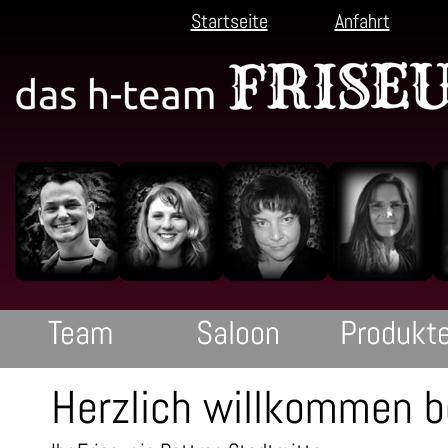
Startseite
Anfahrt
Startseite
Anfahrt
sitemap
Imp
Team
Saloon
Produkt
Team
Saloon
Produkt
Herzlich willkommen b